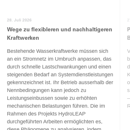
28. Juli 2026
2
Wege zu flexibleren und nachhaltigeren
P
Kraftwerken
Bestehende Wasserkraftwerke müssen sich
V
an ein Stromnetz im Umbruch anpassen, das
b
durch schnelle Lastschwankungen und einen
d
steigenden Bedarf an Systemdienstleistungen
K
gekennzeichnet ist. Ihr Betrieb ausserhalb der
o
Nennbedingungen kann jedoch zu
s
Leistungseinbussen sowie zu erhöhten
–
mechanischen Belastungen führen. Die im
R
Rahmen des Projekts HydroLEAP
durchgeführten Arbeiten ermöglichten es,
diese Phänomene zu analysieren, indem